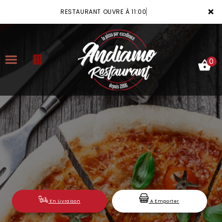
×
RESTAURANT OUVRE À 11:00
0
ACCUEIL
LA CARTE
VOTRE COMPTE
NOTRE RESTAURANT
VOS AVIS
En Livraison
A Emporter
MENTIONS LÉGALES