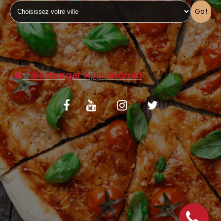
Go!
C.G.V
Télécharger App Android