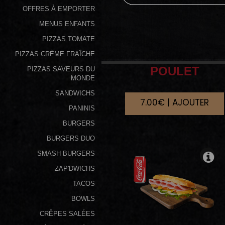
OFFRES À EMPORTER
Programme
MENUS ENFANTS
De
PIZZAS TOMATE
Fidélité
PIZZAS CRÈME FRAÎCHE
Vos
POULET
PIZZAS SAVEURS DU
Avis
MONDE
SANDWICHS
7.00€ | AJOUTER
Zones
PANINIS
de
BURGERS
Livraison
BURGERS DUO
SMASH BURGERS
ZAP'DWICHS
TACOS
BOWLS
CRÊPES SALÉES