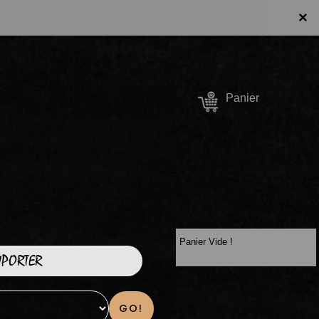
×
Se connecter /
Panier
S'inscrire
Panier Vide !