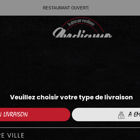
RESTA
.71
.05
PANINIS