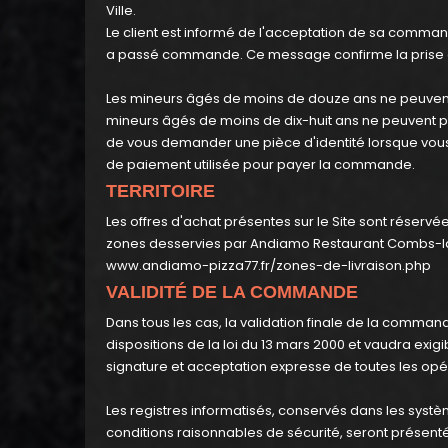
Ville.
Le client est informé de l'acceptation de sa commande
a passé commande. Ce message confirme la prise 
Les mineurs âgés de moins de douze ans ne peuvent 
mineurs âgés de moins de dix-huit ans ne peuvent
de vous demander une pièce d'identité lorsque vou
de paiement utilisée pour payer la commande.
TERRITOIRE
Les offres d'achat présentes sur le Site sont réser
zones desservies par Andiamo Restaurant Combs-la-V
www.andiamo-pizza77.fr/zones-de-livraison.php
VALIDITÉ DE LA COMMANDE
Dans tous les cas, la validation finale de la comm
dispositions de la loi du 13 mars 2000 et vaudra ex
signature et acceptation expresse de toutes les opéra
Les registres informatisés, conservés dans les sys
conditions raisonnables de sécurité, seront prés