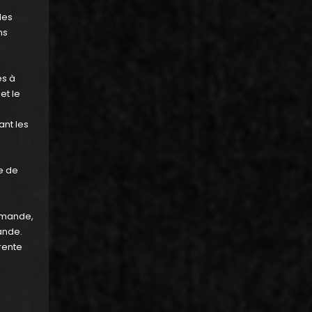
des
ns
es à
et le
ant les
e de
ommande,
ande.
rente