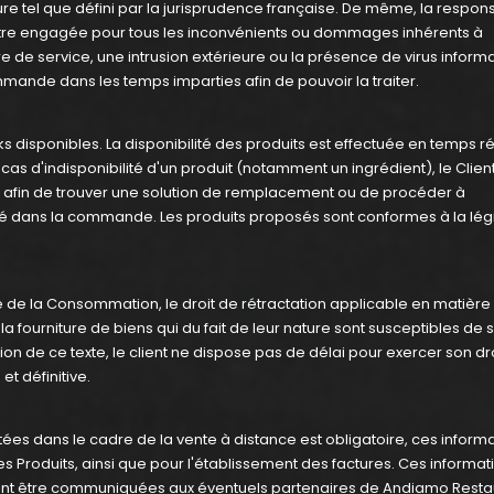
re tel que défini par la jurisprudence française. De même, la respons
tre engagée pour tous les inconvénients ou dommages inhérents à
re de service, une intrusion extérieure ou la présence de virus inform
ande dans les temps imparties afin de pouvoir la traiter.
s disponibles. La disponibilité des produits est effectuée en temps r
s d'indisponibilité d'un produit (notamment un ingrédient), le Clien
 afin de trouver une solution de remplacement ou de procéder à
é dans la commande. Les produits proposés sont conformes à la légi
de de la Consommation, le droit de rétractation applicable en matière
a fourniture de biens qui du fait de leur nature sont susceptibles de 
on de ce texte, le client ne dispose pas de délai pour exercer son dr
t définitive.
s dans le cadre de la vente à distance est obligatoire, ces inform
des Produits, ainsi que pour l'établissement des factures. Ces informat
vent être communiquées aux éventuels partenaires de Andiamo Resta