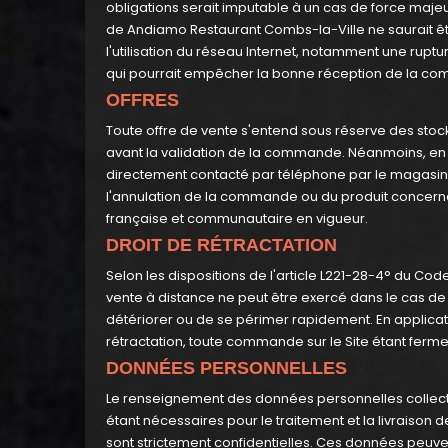
obligations serait imputable à un cas de force majeu
de Andiamo Restaurant Combs-la-Ville ne saurait ê
l'utilisation du réseau Internet, notamment une ruptu
qui pourrait empêcher la bonne réception de la comm
OFFRES
Toute offre de vente s'entend sous réserve des stock
avant la validation de la commande. Néanmoins, en ca
directement contacté par téléphone par le magasin
l'annulation de la commande ou du produit concern
française et communautaire en vigueur.
DROIT DE RÉTRACTATION
Selon les dispositions de l'article L221-28-4° du Co
vente à distance ne peut être exercé dans le cas de l
détériorer ou de se périmer rapidement. En applicati
rétractation, toute commande sur le Site étant ferme e
DONNÉES PERSONNELLES
Le renseignement des données personnelles collectée
étant nécessaires pour le traitement et la livraison 
sont strictement confidentielles. Ces données peu