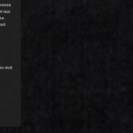
presse
et aux
 Le
ant.
es doit