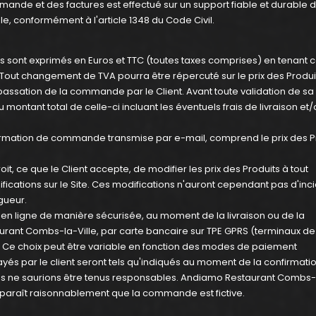
ande et des factures est effectué sur un support fiable et durable 
e, conformément à l'article 1348 du Code Civil.
s. Ils sont exprimés en Euros et TTC (toutes taxes comprises) en tenant
out changement de TVA pourra être répercuté sur le prix des Produit
 la passation de la commande par le Client. Avant toute validation de sa
ontant total de celle-ci incluant les éventuels frais de livraison et/o
 confirmation de commande transmise par e-mail, comprend le prix des P
, ce que le Client accepte, de modifier les prix des Produits à tout
fications sur le Site. Ces modifications n'auront cependant pas d'in
gueur.
 en ligne de manière sécurisée, au moment de la livraison ou de la
ant Combs-la-Ville, par carte bancaire sur TPE GPRS (terminaux de
. Ce choix peut être variable en fonction des modes de paiement
s par le client seront tels qu'indiqués au moment de la confirmatio
s ne saurions être tenus responsables. Andiamo Restaurant Combs-l
pparaît raisonnablement que la commande est fictive.