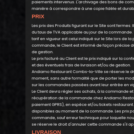
paiements intervenus. L'archivage des bons de comm
manière à correspondre à une copie fidèle et durabl
PRIX
Les prix des Produits figurant sur le Site sont ferme
du taux de TVA applicable au jour de la commande. T
tarif en vigueur est celui indiqué sur le Site lors de
commande, le Client est informé de façon précise du m
de gestion.
Le prix facturé au Client est le prix indiqué sur la
et des éventuels frais de livraison et/ou de gestion.
Andiamo Restaurant Combs-la-Ville se réserve le droit
moment, sans autre formalité que de porter les modi
sur les commandes passées avant leur entrée en vi
Le Client devra régler ses achats, à la commande et
récupération de la commande chez Andiamo Restaur
paiement GPRS), en espèce et/ou tickets restaurant
disponibles au moment de la commande. Les prix payé
commande, sauf erreur technique pour laquelle nou
se réserve le droit d'annuler cette commande s'il a
LIVRAISON