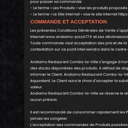
pour passer sa commande.
- Le terme « Les Produits » vise les produits proposé
- Le terme « Le Site Internet » vise le site Internet
http
COMMANDE ET ACCEPTATION
Les présentes Conditions Générales de Vente s'appli
Internet
www.andiamo-pizza77.fr
et ses déclinaisons
Toute commande vaut acceptation des prix et de la de
contestation sur ce point interviendra dans le cadre
Andiamo Restaurant Combs-la-Ville s'engage à honor
des stocks disponibles des produits. A défaut de di
informer le Client. Andiamo Restaurant Combs-la-Ville
équivalent. Le Client aura le choix d'accepter la s
valeur.
Andiamo Restaurant Combs-la-Ville se réserve le dro
aucun préavis.
Il est recommandé de consommer rapidement les Prod
jamais les congeler.
L'acceptation des commandes de Produits passées pa