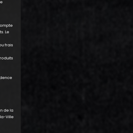
de
 compte
s. Le
u frais
roduits
cidence
n de la
a-Ville