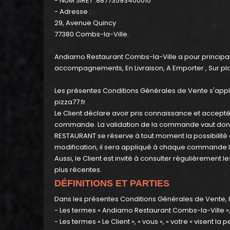
- NUM SIRET :88773593400010
- Adresse :
Programme
29, Avenue Quincy
De
77380 Combs-la-Ville.
Fidélité
Andiamo Restaurant Combs-la-Ville a pour principale 
Vos
accompagnements, En Livraison, A Emporter , Sur pl
Avis
Les présentes Conditions Générales de Vente s'appl
pizza77.fr
.
Zones
Le Client déclare avoir pris connaissance et accept
de
commande. La validation de la commande vaut don
Livraison
RESTAURANT se réserve à tout moment la possibilité
modification, il sera appliqué à chaque commande 
Aussi, le Client est invité à consulter régulièrement 
plus récentes.
DÉFINITIONS ET PARTIES
Dans les présentes Conditions Générales de Vente, le
- Les termes « Andiamo Restaurant Combs-la-Ville »,
- Les termes « Le Client », « vous », « votre » visent la