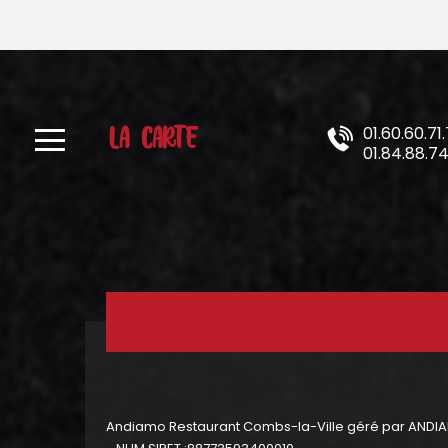
X
À
Emporter
LA CARTE
01.60.60.71.
Allergènes
01.84.88.7
Charte
Qualité
C.G.V
Contact
Mentions
Légales
Andiamo Restaurant Combs-la-Ville géré par AND
Mobile