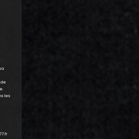
sa
 de
e.
ns les
7.fr