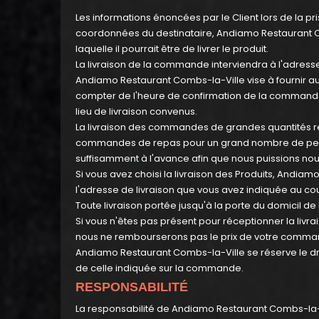
Les informations énoncées par le Client lors de la p
coordonnées du destinataire, Andiamo Restaurant Co
laquelle il pourrait être de livrer le produit.
La livraison de la commande interviendra à l'adresse
Andiamo Restaurant Combs-la-Ville vise à fournir a
compter de l'heure de confirmation de la commande. L
lieu de livraison convenus.
La livraison des commandes de grandes quantités re
commandes de repas pour un grand nombre de pers
suffisamment à l'avance afin que nous puissions nous
Si vous avez choisi la livraison des Produits, Andia
l'adresse de livraison que vous avez indiquée au 
Toute livraison portée jusqu'à la porte du domicil de l
Si vous n'êtes pas présent pour réceptionner la li
nous ne rembourserons pas le prix de votre comman
Andiamo Restaurant Combs-la-Ville se réserve le dro
de celle indiquée sur la commande.
RESPONSABILITÉ
La responsabilité de Andiamo Restaurant Combs-la-V