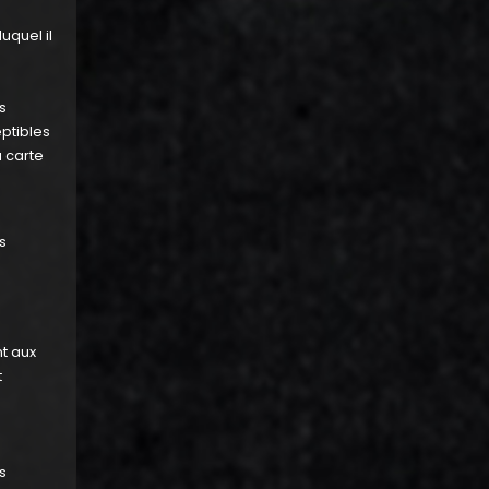
uquel il
s
ptibles
 carte
s
t aux
t
s