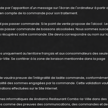
 par l'apparition d'un message sur l'écran de l'ordinateur à partir d
en compte de la commande pour son traitement.
pas passer commande. Si le point de vente propose de l'alcool : Le
 pas passer commande de boissons alcoolisées. Nous sommes susce
s récupérez votre commande. Elle devra correspondre au nom sur la
vées uniquement au territoire français et aux consommateurs des seule
ille. Se conférer à la zone de livraison mentionnée dans la page
ande vaudra preuve de l'intégralité de ladite commande, conformémen
igibilité des sommes engagées par la commande. Cette validation vau
tions effectuées sur le Site Internet.
tèmes informatiques de Andiamo Restaurant Combs-la-Ville dans des
entés comme des preuves des communications, des commandes et de