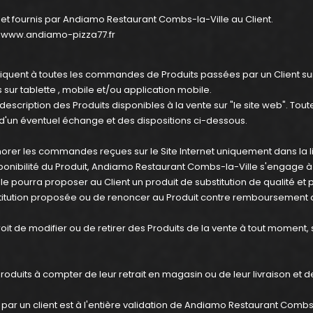
s et fournis par Andiamo Restaurant Combs-la-Ville au Client.
s:www.andiamo-pizza77.fr
quent à toutes les commandes de Produits passées par un Client sur 
 sur tablette , mobile et/ou application mobile.
scription des Produits disponibles à la vente sur "le site web". Tout
 d'un éventuel échange et des dispositions ci-dessous.
er les commandes reçues sur le Site Internet uniquement dans la l
sponibilité du Produit, Andiamo Restaurant Combs-la-Ville s'engage à
 pourra proposer au Client un produit de substitution de qualité et p
ubstitution proposée ou de renoncer au Produit contre remboursement 
it de modifier ou de retirer des Produits de la vente à tout moment,
uits à compter de leur retrait en magasin ou de leur livraison et d
r un client est à l'entière validation de Andiamo Restaurant Combs