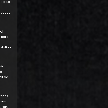
abilité
atiques
éel
t sera
slation
 de
se
oit de
ations
ions
urant