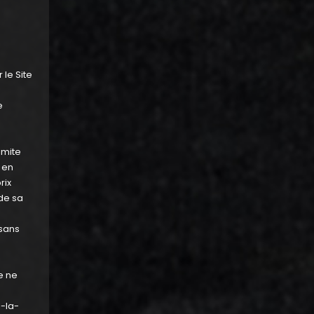
le Site
e
imite
 en
rix
de sa
 sans
e ne
-la-