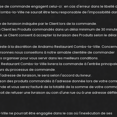
rise de commande engagent celui-ci : en cas d'erreur dans le libellé 
mbs-la-Ville ne saurait être tenu responsable de l'impossibilité da
 de livraison indiquée par le Client lors de la commande.
u Client les Produits commandés dans un délai minimum de 30 minut
e Client consent à accepter la livraison des Produits selon le délai 
ste à la discrétion de Andiamo Restaurant Combs-la-Ville. Concern
onnes nous conseillons à notre aimable clientèle de commander
 organiser pour vous servir dans les meilleurs conditions.
mo Restaurant Combs-la-Ville livrera la commande à l'entrée principal
cours du processus de commande.
'adresse de livraison, le sera selon l'accord du livreur.
vraison des produits commandés à l'adresse donnée lors de votre c
de et vous serez facturé de la totalité de la somme de votre comm
it de refuser une livraison au coin d'une rue ou à une adresse déffé
ille ne pourrait être engagée dans le cas où l'inexécution de ses