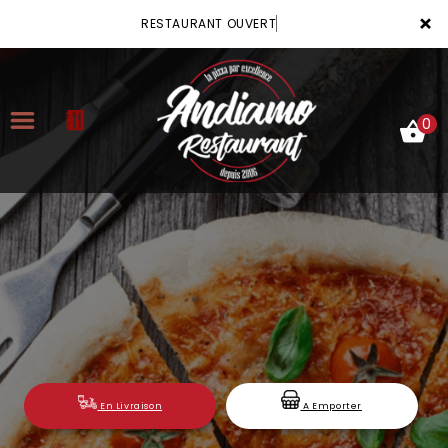
×
RESTAURANT OUVERT
0
ACCUEIL
LA CARTE
VOTRE COMPTE
NOTRE RESTAURANT
VOS AVIS
En Livraison
A Emporter
MENTIONS LÉGALES