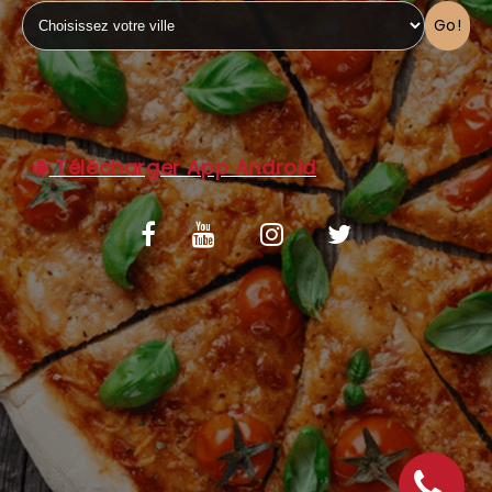
Go!
C.G.V
Télécharger App Android