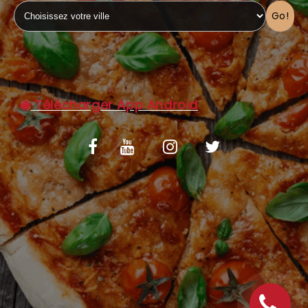
Go!
C.G.V
Télécharger App Android