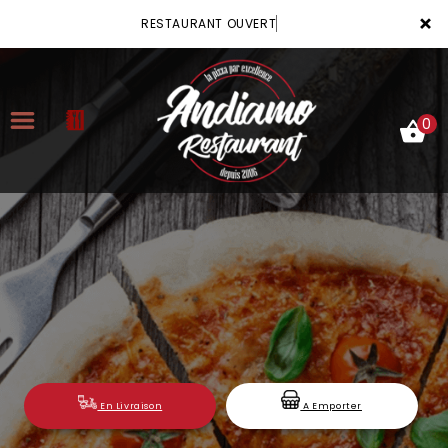
×
RESTAURANT OUVERT
0
ACCUEIL
LA CARTE
VOTRE COMPTE
NOTRE RESTAURANT
VOS AVIS
En Livraison
A Emporter
MENTIONS LÉGALES