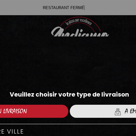
RESTA
.71
.05
FRITES MAISON