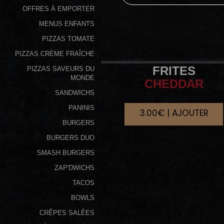
OFFRES À EMPORTER
Programme
MENUS ENFANTS
De
PIZZAS TOMATE
Fidélité
PIZZAS CRÈME FRAÎCHE
Vos
FRITES
PIZZAS SAVEURS DU
Avis
MONDE
CHEDDAR
SANDWICHS
Zones
PANINIS
3.00€ | AJOUTER
de
BURGERS
Livraison
BURGERS DUO
SMASH BURGERS
ZAP'DWICHS
TACOS
BOWLS
CRÊPES SALÉES