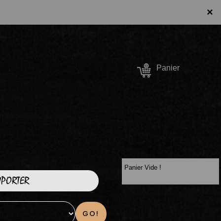
×
Se connecter /
Panier
S'inscrire
Panier Vide !