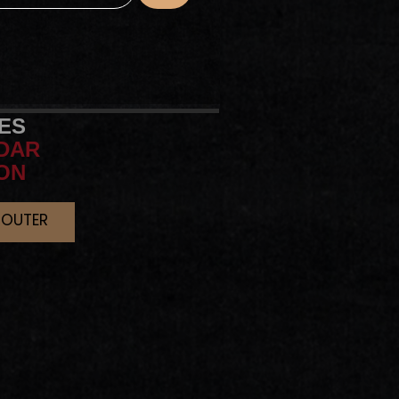
TES
DAR
ON
JOUTER