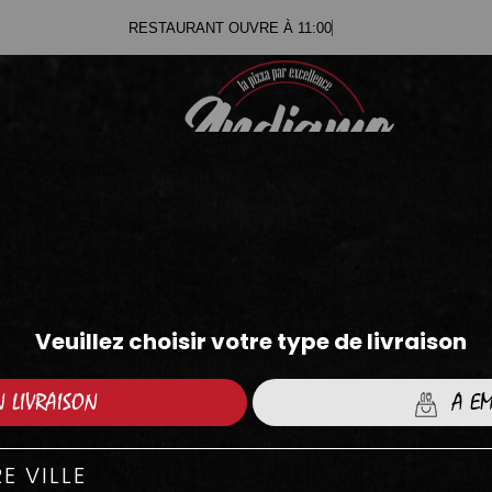
RESTAURANT OUV
.71
.05
BURGERS