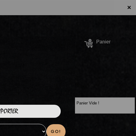
×
Se connecter /
Panier
S'inscrire
Panier Vide !