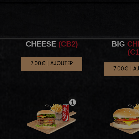
CHEESE
(CB2)
BIG
CH
(C1
7.00€ | AJOUTER
7.00€ | A