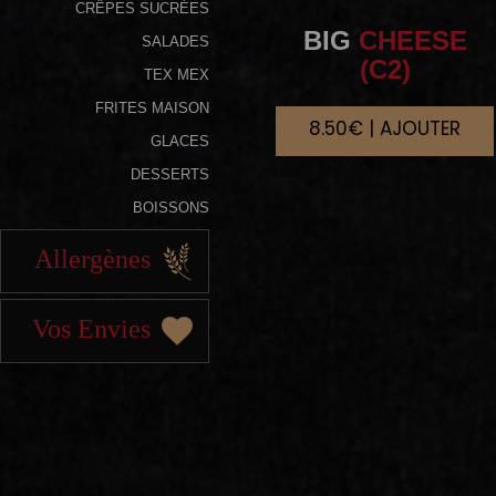
CRÊPES SUCRÉES
BIG
CHEESE
SALADES
(C2)
TEX MEX
FRITES MAISON
8.50€ | AJOUTER
GLACES
DESSERTS
BOISSONS
Allergènes
Vos Envies