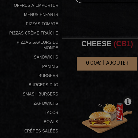
OFFRES À EMPORTER
Programme
MENUS ENFANTS
De
PIZZAS TOMATE
Fidélité
PIZZAS CRÈME FRAÎCHE
Vos
CHEESE
(CB1)
PIZZAS SAVEURS DU
Avis
MONDE
SANDWICHS
6.00€ | AJOUTER
Zones
PANINIS
de
BURGERS
Livraison
BURGERS DUO
SMASH BURGERS
ZAP'DWICHS
TACOS
BOWLS
CRÊPES SALÉES