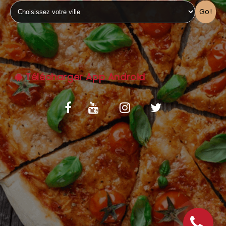
Go!
C.G.V
Télécharger App Android