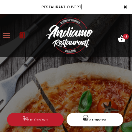
×
RESTAURANT OUVERT
0
ACCUEIL
LA CARTE
VOTRE COMPTE
NOTRE RESTAURANT
VOS AVIS
En Livraison
A Emporter
MENTIONS LÉGALES