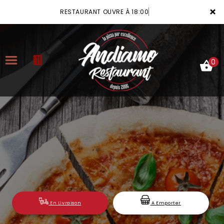
×
RESTAURANT OUVRE À 18:00
0
ACCUEIL
LA CARTE
VOTRE COMPTE
NOTRE RESTAURANT
VOS AVIS
En Livraison
A Emporter
MENTIONS LÉGALES