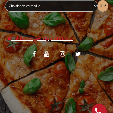
Go!
C.G.V
Télécharger App Android