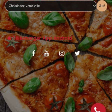
Go!
C.G.V
Télécharger App Android