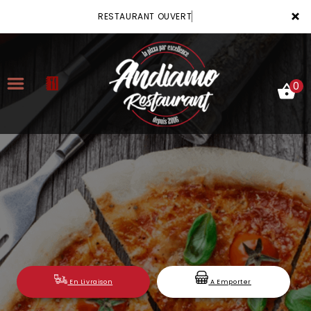
×
RESTAURANT OUVERT
0
ACCUEIL
LA CARTE
VOTRE COMPTE
NOTRE RESTAURANT
VOS AVIS
En Livraison
A Emporter
MENTIONS LÉGALES