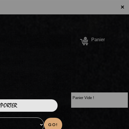
×
Se connecter /
Panier
S'inscrire
Panier Vide !