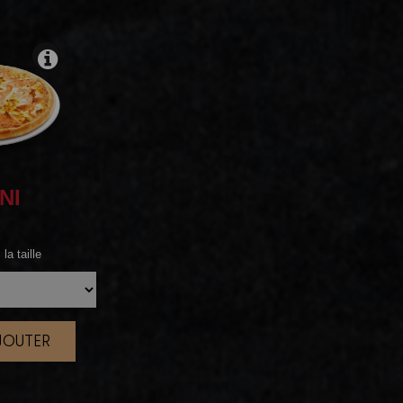
NI
la taille
AJOUTER
|