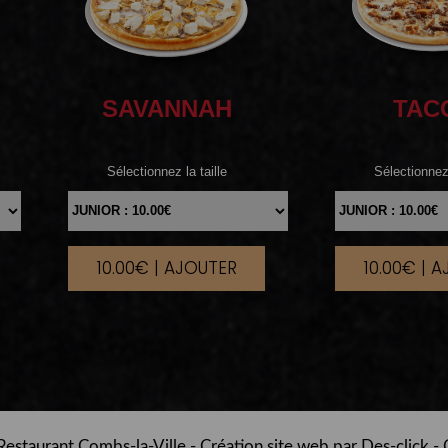
SAVANNAH
TAC
Sélectionnez la taille
Sélectionnez 
10.00€ | AJOUTER
10.00€ | 
|
estaurant Combs-la-Ville
- Création site web par
Des-click
-