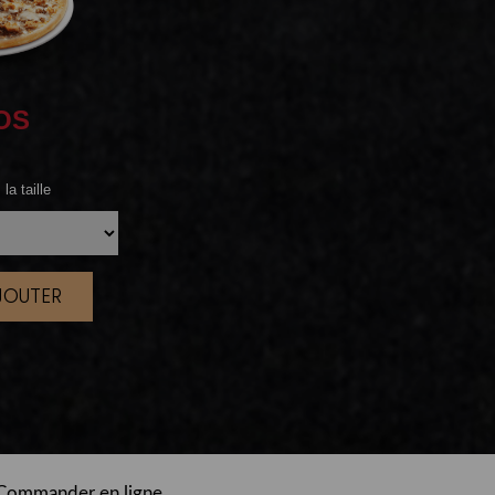
OS
la taille
AJOUTER
|
Commander en ligne