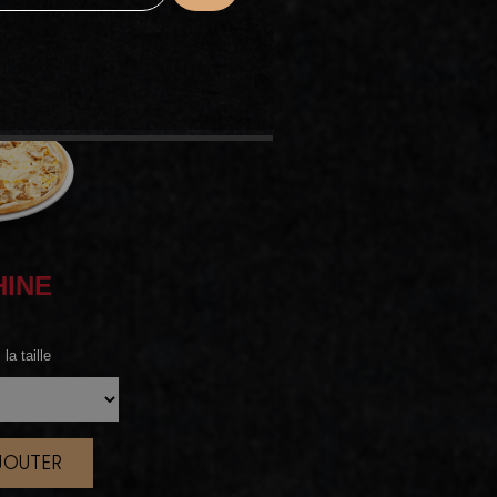
HINE
la taille
AJOUTER
|