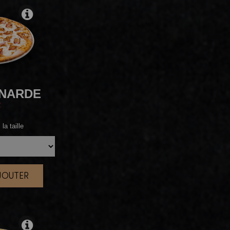
NARDE
F
la taille
AJOUTER
|