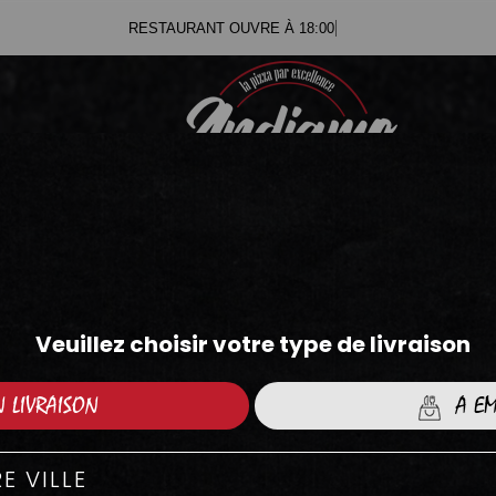
RESTAURANT OU
.71
.05
ZZAS CRÈME FRAÎCHE