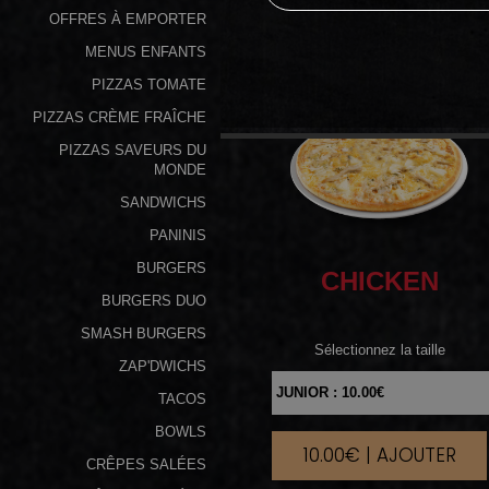
OFFRES À EMPORTER
Programme
MENUS ENFANTS
De
PIZZAS TOMATE
Fidélité
PIZZAS CRÈME FRAÎCHE
Vos
PIZZAS SAVEURS DU
Avis
MONDE
SANDWICHS
Zones
PANINIS
de
BURGERS
CHICKEN
Livraison
BURGERS DUO
SMASH BURGERS
Sélectionnez la taille
ZAP'DWICHS
TACOS
BOWLS
10.00€ | AJOUTER
|
CRÊPES SALÉES