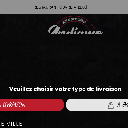
RES
.71
.05
PIZZAS TOMATE