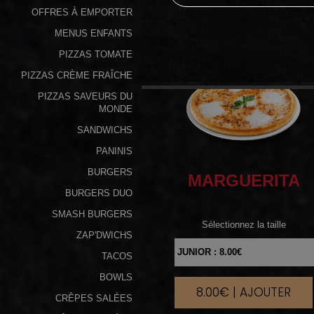
OFFRES À EMPORTER
Programme
MENUS ENFANTS
De
PIZZAS TOMATE
Fidélité
PIZZAS CRÈME FRAÎCHE
Vos
PIZZAS SAVEURS DU
Avis
MONDE
SANDWICHS
Zones
PANINIS
de
BURGERS
MARGUERITA
Livraison
BURGERS DUO
SMASH BURGERS
Sélectionnez la taille
ZAP'DWICHS
TACOS
BOWLS
8.00€ | AJOUTER
|
CRÊPES SALÉES