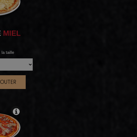
E
MIEL
la taille
JOUTER
|