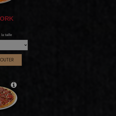
ORK
la taille
JOUTER
|