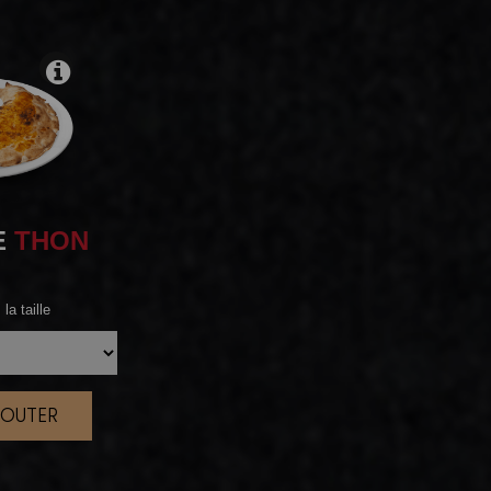
E
THON
la taille
JOUTER
|