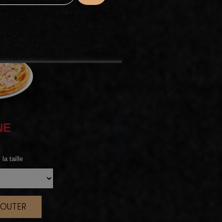
NE
la taille
JOUTER
|