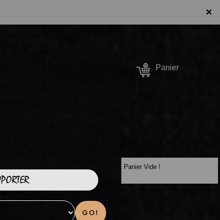
×
Se connecter /
Panier
S'inscrire
Panier Vide !