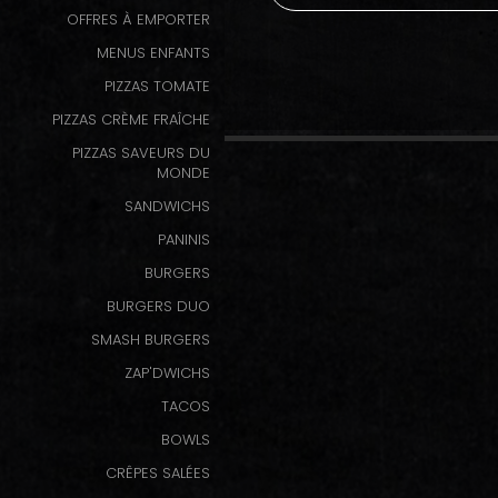
OFFRES À EMPORTER
Programme
MENUS ENFANTS
De
PIZZAS TOMATE
Fidélité
PIZZAS CRÈME FRAÎCHE
Vos
PIZZAS SAVEURS DU
Avis
MONDE
SANDWICHS
Zones
PANINIS
de
BURGERS
Livraison
BURGERS DUO
SMASH BURGERS
ZAP'DWICHS
TACOS
BOWLS
CRÊPES SALÉES