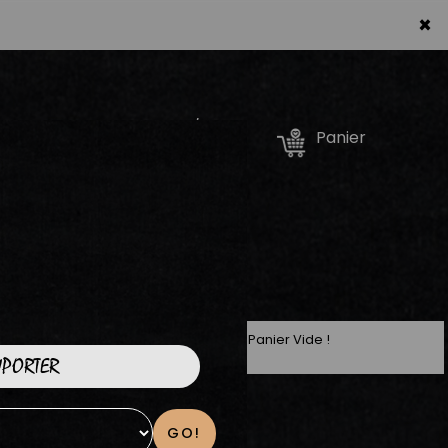
×
Se connecter /
Panier
S'inscrire
Panier Vide !