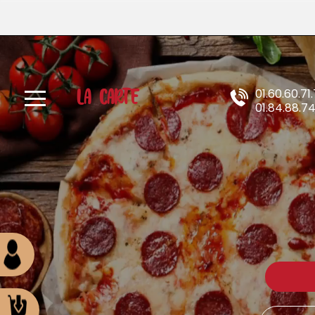
X
À
Emporter
LA CARTE
01.60.60.71.
Allergènes
01.84.88.7
Charte
Qualité
C.G.V
Contact
Mentions
Légales
Mobile