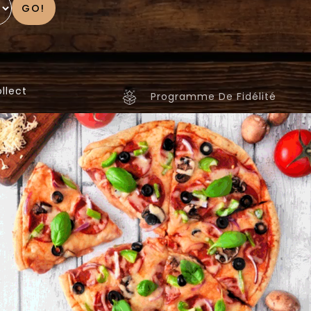
GO!
llect
Programme De Fidélité