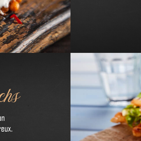
chs
on
reux.