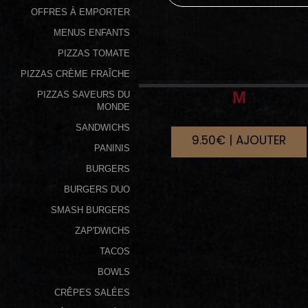
OFFRES À EMPORTER
Programme
MENUS ENFANTS
De
PIZZAS TOMATE
Fidélité
PIZZAS CRÈME FRAÎCHE
Vos
M
PIZZAS SAVEURS DU
Avis
MONDE
SANDWICHS
9.50€ | AJOUTER
Zones
PANINIS
de
BURGERS
Livraison
BURGERS DUO
SMASH BURGERS
ZAP'DWICHS
TACOS
BOWLS
CRÊPES SALÉES