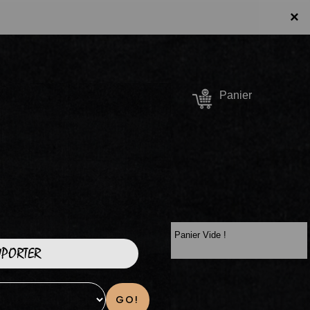
×
Se connecter /
Panier
S'inscrire
Panier Vide !