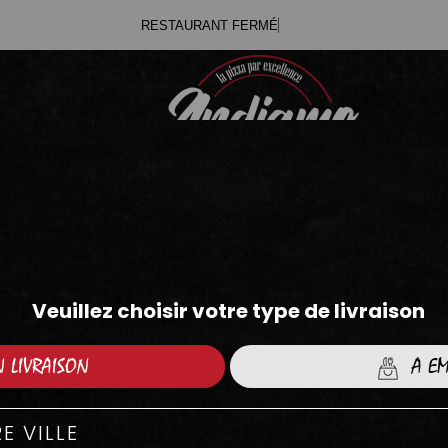
RES
.71
.05
BOWLS