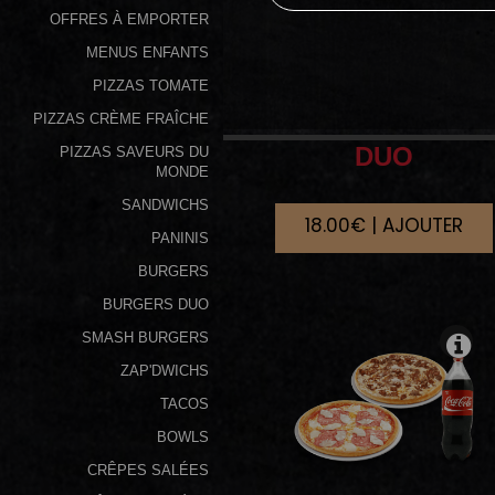
OFFRES À EMPORTER
Programme
MENUS ENFANTS
De
PIZZAS TOMATE
Fidélité
PIZZAS CRÈME FRAÎCHE
Vos
DUO
PIZZAS SAVEURS DU
Avis
MONDE
SANDWICHS
18.00€ | AJOUTER
Zones
PANINIS
de
BURGERS
Livraison
BURGERS DUO
SMASH BURGERS
ZAP'DWICHS
TACOS
BOWLS
CRÊPES SALÉES