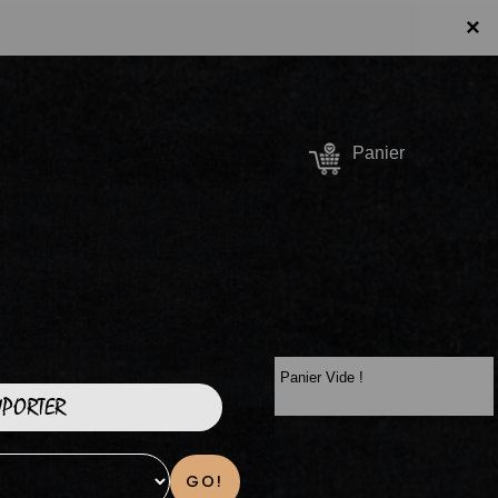
×
Se connecter /
Panier
S'inscrire
Panier Vide !