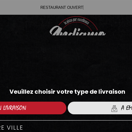
R
.71
.05
MENUS