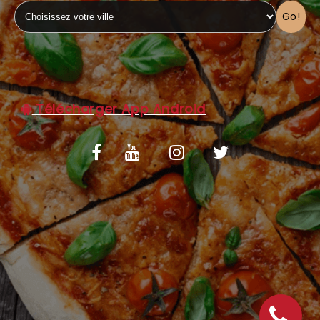
Go!
C.G.V
Télécharger App Android