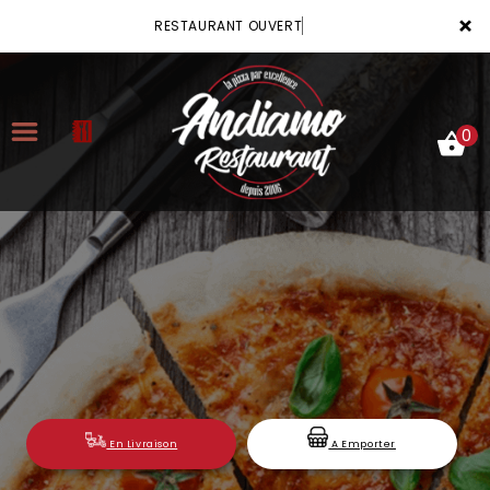
×
RESTAURANT OUVERT
0
ACCUEIL
LA CARTE
VOTRE COMPTE
NOTRE RESTAURANT
VOS AVIS
En Livraison
A Emporter
MENTIONS LÉGALES