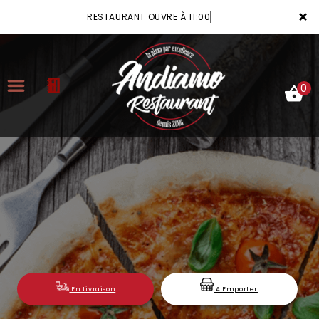
×
RESTAURANT OUVRE À 11:00
0
ACCUEIL
LA CARTE
VOTRE COMPTE
NOTRE RESTAURANT
VOS AVIS
En Livraison
A Emporter
MENTIONS LÉGALES