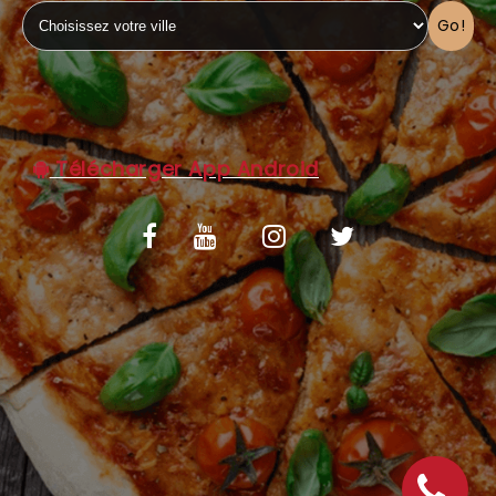
Go!
C.G.V
Télécharger App Android