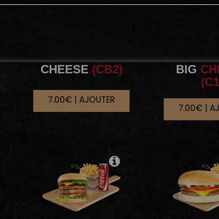
CHEESE
(CB2)
BIG
CH
(C1
7.00€ | AJOUTER
7.00€ | A