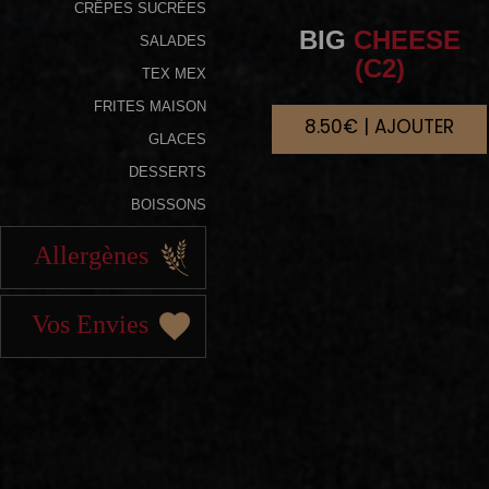
CRÊPES SUCRÉES
BIG
CHEESE
SALADES
(C2)
TEX MEX
FRITES MAISON
8.50€ | AJOUTER
GLACES
DESSERTS
BOISSONS
Allergènes
Vos Envies