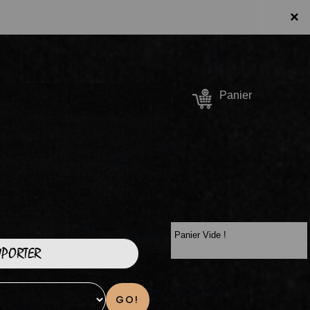
×
Se connecter /
Panier
S'inscrire
Panier Vide !