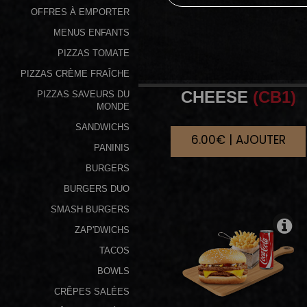
OFFRES À EMPORTER
Programme
MENUS ENFANTS
De
PIZZAS TOMATE
Fidélité
PIZZAS CRÈME FRAÎCHE
Vos
CHEESE
(CB1)
PIZZAS SAVEURS DU
Avis
MONDE
SANDWICHS
6.00€ | AJOUTER
Zones
PANINIS
de
BURGERS
Livraison
BURGERS DUO
SMASH BURGERS
ZAP'DWICHS
TACOS
BOWLS
CRÊPES SALÉES