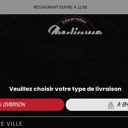
RESTAURANT O
.71
.05
BURGERS