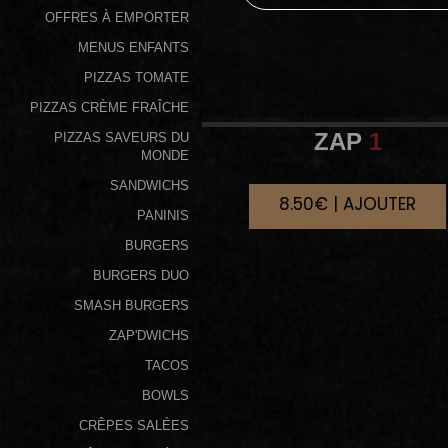
OFFRES À EMPORTER
Programme
MENUS ENFANTS
De
PIZZAS TOMATE
Fidélité
PIZZAS CRÈME FRAÎCHE
Vos
ZAP
1
PIZZAS SAVEURS DU
Avis
MONDE
SANDWICHS
8.50€ | AJOUTER
Zones
PANINIS
de
BURGERS
Livraison
BURGERS DUO
SMASH BURGERS
ZAP'DWICHS
TACOS
BOWLS
CRÊPES SALÉES