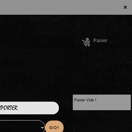
×
Se connecter /
Panier
S'inscrire
Panier Vide !