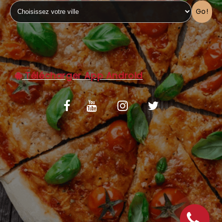
Go!
C.G.V
Télécharger App Android