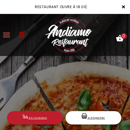
×
RESTAURANT OUVRE À 18:00
0
ACCUEIL
LA CARTE
VOTRE COMPTE
NOTRE RESTAURANT
VOS AVIS
En Livraison
A Emporter
MENTIONS LÉGALES