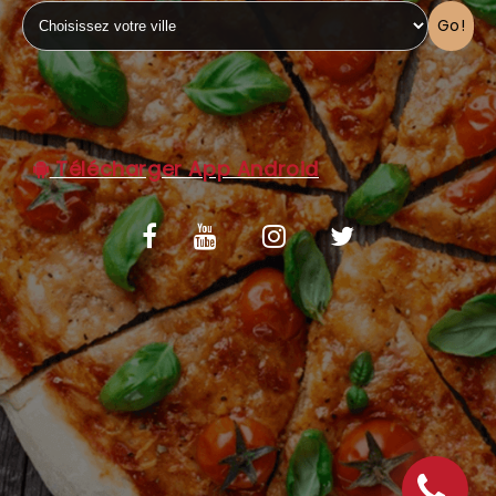
Go!
C.G.V
Télécharger App Android