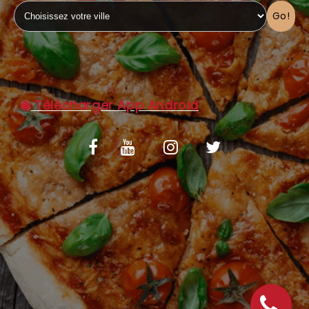
Go!
C.G.V
Télécharger App Android