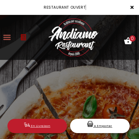
×
RESTAURANT OUVERT
0
ACCUEIL
LA CARTE
VOTRE COMPTE
NOTRE RESTAURANT
VOS AVIS
En Livraison
A Emporter
MENTIONS LÉGALES