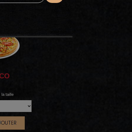
ICO
la taille
AJOUTER
|