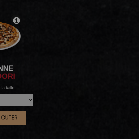
ENNE
OORI
la taille
AJOUTER
|