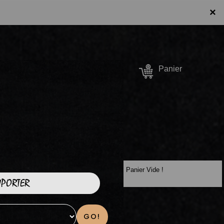
×
Se connecter /
Panier
S'inscrire
Panier Vide !