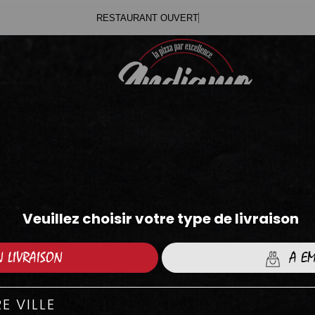
Vous
.71
.05
AS SAVEURS DU MONDE