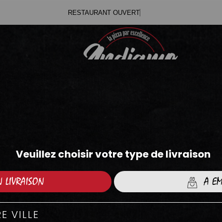
RESTAUR
.71
.05
BOWLS