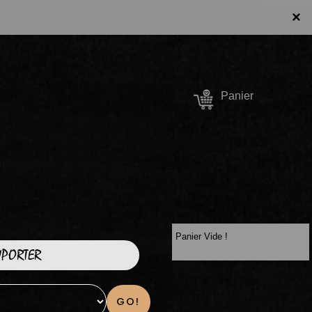
×
Se connecter /
Panier
S'inscrire
Panier Vide !