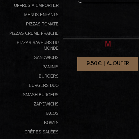
OFFRES À EMPORTER
Programme
MENUS ENFANTS
De
PIZZAS TOMATE
Fidélité
PIZZAS CRÈME FRAÎCHE
Vos
M
PIZZAS SAVEURS DU
Avis
MONDE
SANDWICHS
9.50€ | AJOUTER
Zones
PANINIS
de
BURGERS
Livraison
BURGERS DUO
SMASH BURGERS
ZAP'DWICHS
TACOS
BOWLS
CRÊPES SALÉES