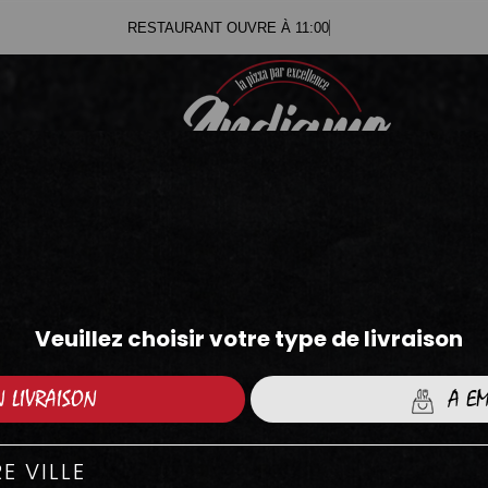
RESTAURANT
.71
.05
ZZAS CRÈME FRAÎCHE