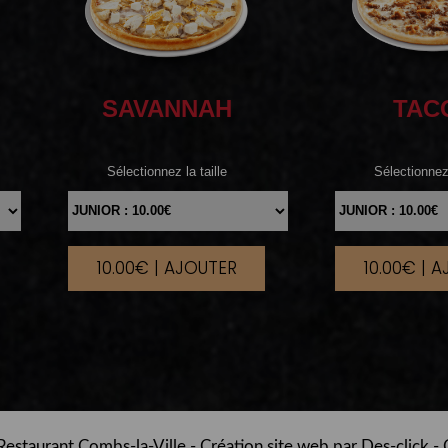
SAVANNAH
TAC
Sélectionnez la taille
Sélectionnez 
10.00€ | AJOUTER
10.00€ | 
|
estaurant Combs-la-Ville
- Création site web par
Des-click
-