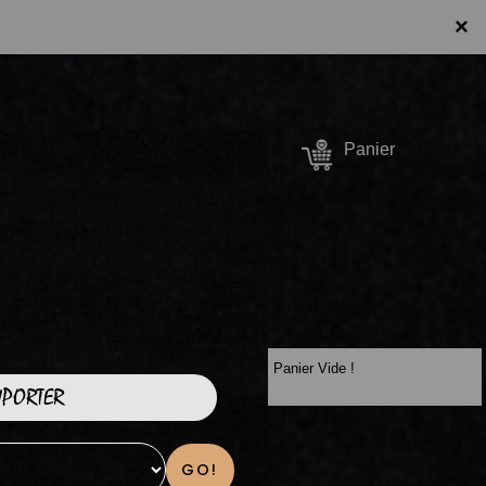
×
Se connecter /
Panier
S'inscrire
Panier Vide !