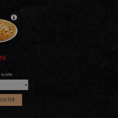
NI
la taille
AJOUTER
|