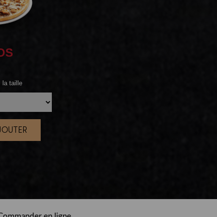
OS
la taille
AJOUTER
|
Commander en ligne