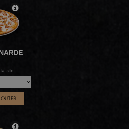
NARDE
F
la taille
AJOUTER
|