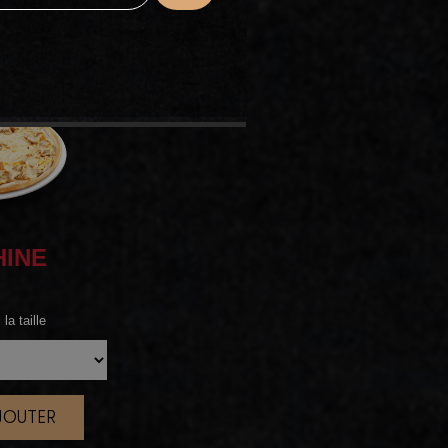
HINE
la taille
AJOUTER
|