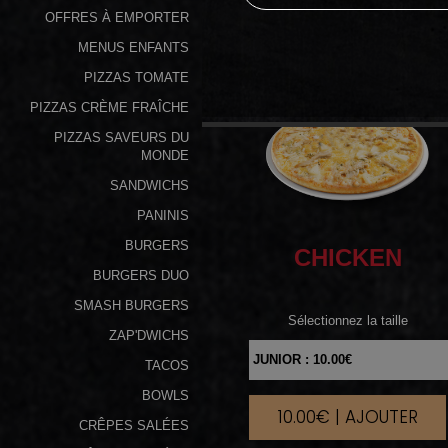
OFFRES À EMPORTER
Programme
MENUS ENFANTS
De
PIZZAS TOMATE
Fidélité
PIZZAS CRÈME FRAÎCHE
Vos
PIZZAS SAVEURS DU
Avis
MONDE
SANDWICHS
Zones
PANINIS
de
BURGERS
CHICKEN
Livraison
BURGERS DUO
SMASH BURGERS
Sélectionnez la taille
ZAP'DWICHS
TACOS
BOWLS
10.00€ | AJOUTER
|
CRÊPES SALÉES