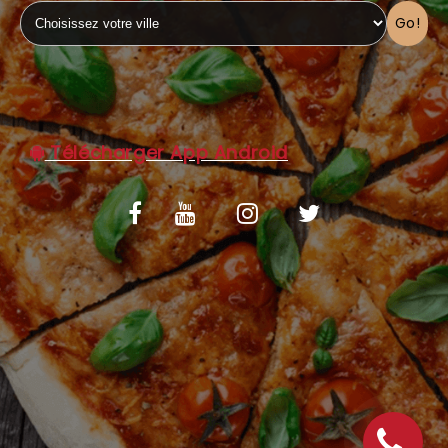
Go!
C.G.V
Télécharger App Android