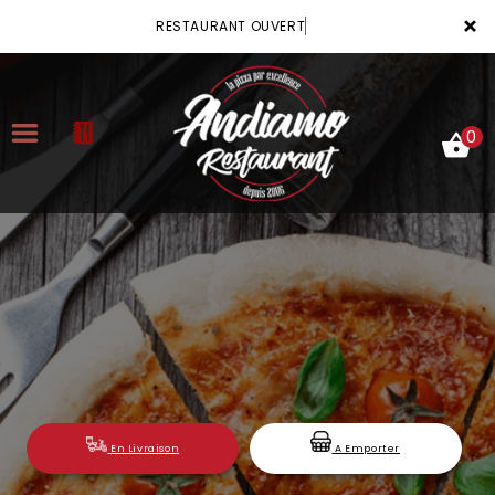
×
RESTAURANT OUVERT
0
ACCUEIL
LA CARTE
VOTRE COMPTE
NOTRE RESTAURANT
VOS AVIS
En Livraison
A Emporter
MENTIONS LÉGALES