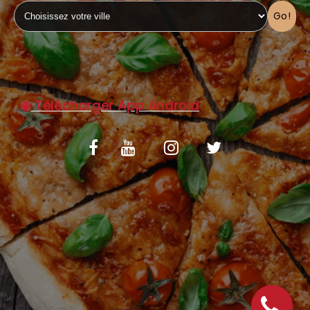
Go!
C.G.V
Télécharger App Android