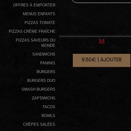
OFFRES À EMPORTER
Programme
MENUS ENFANTS
De
PIZZAS TOMATE
Fidélité
PIZZAS CRÈME FRAÎCHE
Vos
M
PIZZAS SAVEURS DU
Avis
MONDE
SANDWICHS
9.50€ | AJOUTER
Zones
PANINIS
de
BURGERS
Livraison
BURGERS DUO
SMASH BURGERS
ZAP'DWICHS
TACOS
BOWLS
CRÊPES SALÉES