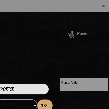
×
Se connecter /
Panier
S'inscrire
Panier Vide !