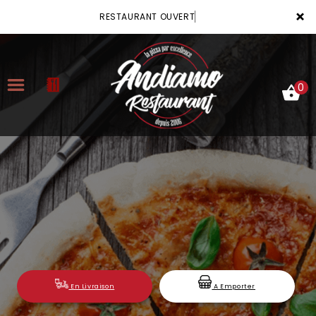
×
RESTAURANT OUVERT
0
ACCUEIL
LA CARTE
VOTRE COMPTE
NOTRE RESTAURANT
VOS AVIS
En Livraison
A Emporter
MENTIONS LÉGALES