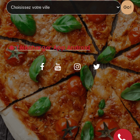
Go!
C.G.V
Télécharger App Android