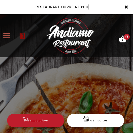
×
RESTAURANT OUVRE À 18:00
0
ACCUEIL
LA CARTE
VOTRE COMPTE
NOTRE RESTAURANT
VOS AVIS
En Livraison
A Emporter
MENTIONS LÉGALES