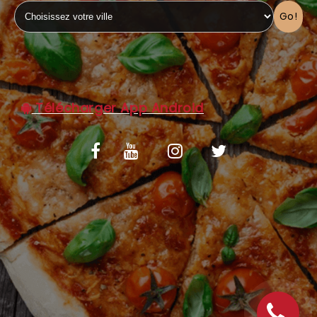
Go!
C.G.V
Télécharger App Android