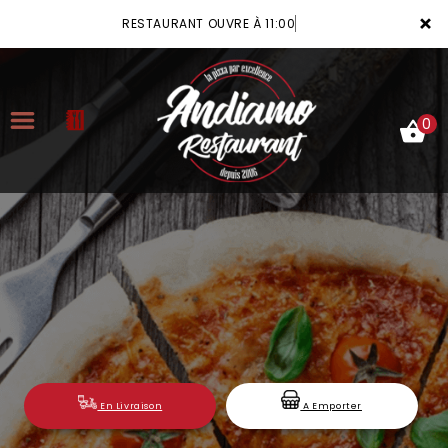
×
RESTAURANT OUVRE À 11:00
0
ACCUEIL
LA CARTE
VOTRE COMPTE
NOTRE RESTAURANT
VOS AVIS
En Livraison
A Emporter
MENTIONS LÉGALES