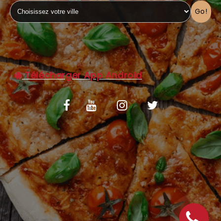
Go!
C.G.V
Télécharger App Android