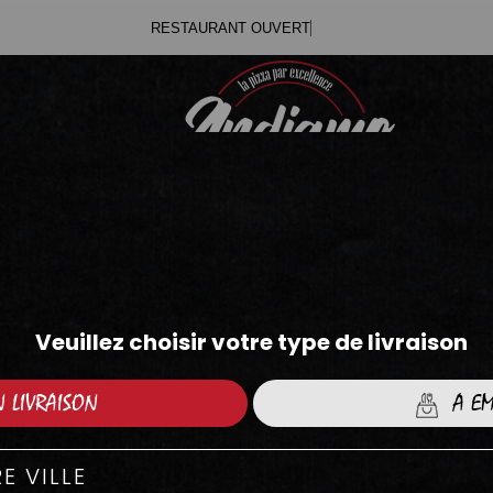
RESTAUR
.71
.05
SALADES