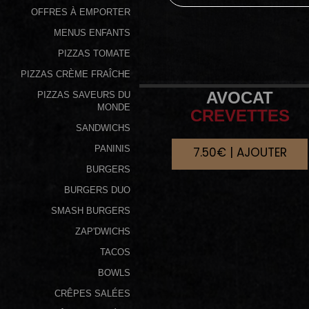
OFFRES À EMPORTER
Programme
MENUS ENFANTS
De
PIZZAS TOMATE
Fidélité
PIZZAS CRÈME FRAÎCHE
Vos
AVOCAT
PIZZAS SAVEURS DU
Avis
MONDE
CREVETTES
SANDWICHS
Zones
PANINIS
7.50€ | AJOUTER
de
BURGERS
Livraison
BURGERS DUO
SMASH BURGERS
ZAP'DWICHS
TACOS
BOWLS
CRÊPES SALÉES