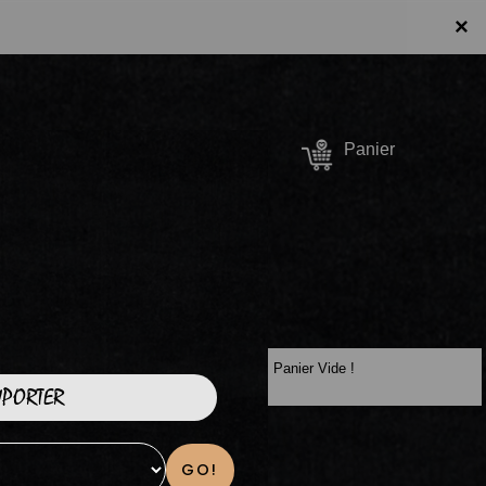
×
Se connecter /
Panier
S'inscrire
Panier Vide !