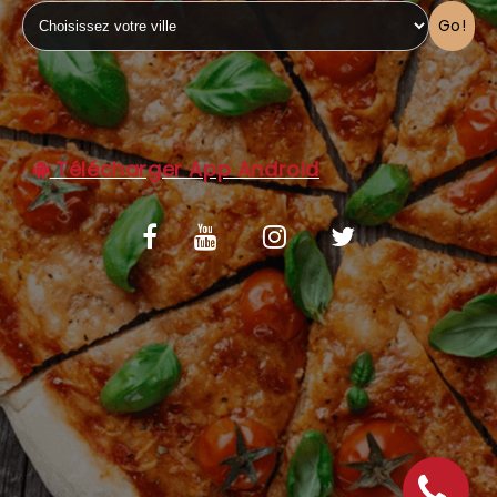
Go!
C.G.V
Télécharger App Android