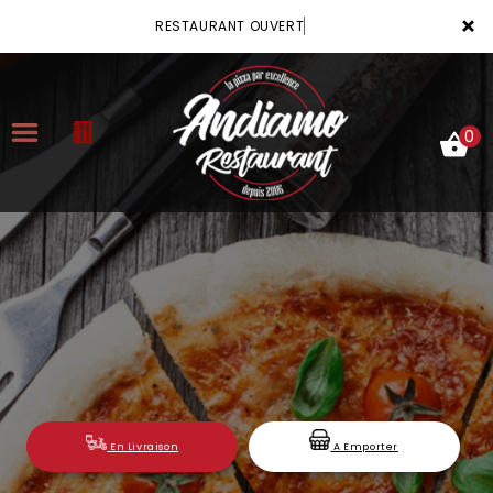
×
RESTAURANT OUVERT
0
ACCUEIL
LA CARTE
VOTRE COMPTE
NOTRE RESTAURANT
VOS AVIS
En Livraison
A Emporter
MENTIONS LÉGALES