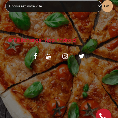
Go!
C.G.V
Télécharger App Android