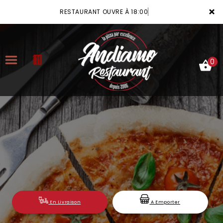
×
RESTAURANT OUVRE À 18:00
0
ACCUEIL
LA CARTE
VOTRE COMPTE
NOTRE RESTAURANT
VOS AVIS
En Livraison
A Emporter
MENTIONS LÉGALES