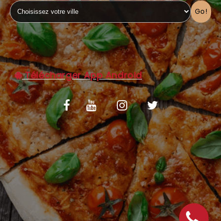
Go!
C.G.V
Télécharger App Android