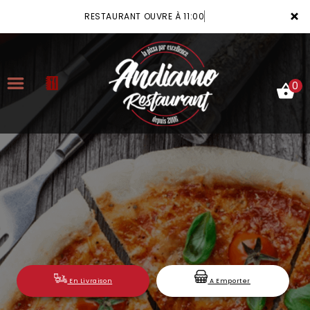
×
RESTAURANT OUVRE À 11:00
0
ACCUEIL
LA CARTE
VOTRE COMPTE
NOTRE RESTAURANT
VOS AVIS
En Livraison
A Emporter
MENTIONS LÉGALES