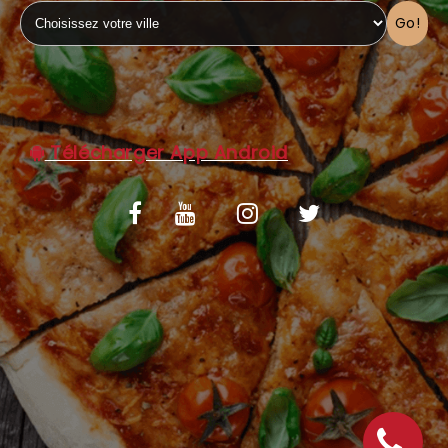
Go!
C.G.V
Télécharger App Android