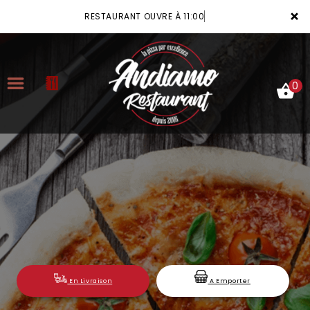
×
RESTAURANT OUVRE À 11:00
0
ACCUEIL
LA CARTE
VOTRE COMPTE
NOTRE RESTAURANT
VOS AVIS
En Livraison
A Emporter
MENTIONS LÉGALES