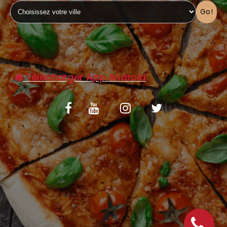
Go!
C.G.V
Télécharger App Android